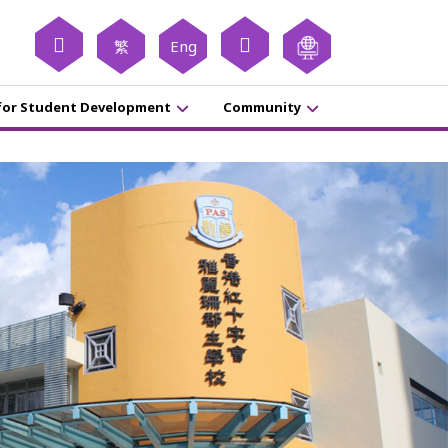
繁
Eng
for Student Development
Community