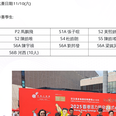
賽日期:11/10(六)
參賽學生:
P2 馬鵬飛
S1A 張子暄
S2 黃熙
S2 陳皓唯
S4 杜皓朗
S5 陳皓
S6A 陳宇禧
S6A 劉邦發
S6A 梁娓
S6B 河西 (10人)