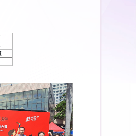
妍
瑤
萁