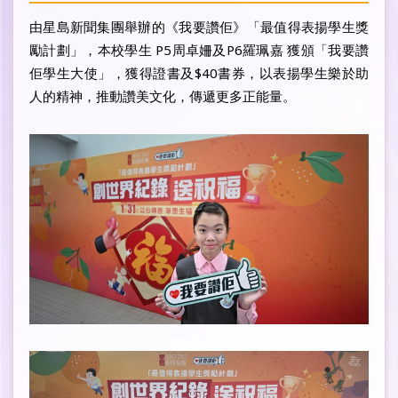
由星島新聞集團舉辦的《我要讚佢》「最值得表揚學生獎
勵計劃」，本校學生 P5周卓姍及P6羅珮嘉 獲頒「我要讚
佢學生大使」，獲得證書及$40書券，以表揚學生樂於助
人的精神，推動讚美文化，傳遞更多正能量。