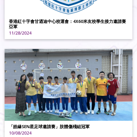
香港紅十字會甘迺迪中心校運會：4X60米友校學生接力邀請賽
亞軍
11/28/2024
「皓緣SEN星足球邀請賽」肢體傷殘組冠軍
10/08/2024