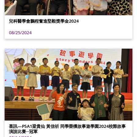
兒科醫學會鵬程奮進堅毅獎學金2024
08/25/2024
喜訊—P5A1梁貴仙 黃信祈 同學榮獲故事遊學園2024校際故事
演說比賽─冠軍