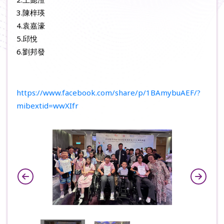
3.陳梓瑛
4.袁嘉濠
5.邱悅
6.劉邦發
https://www.facebook.com/share/p/1BAmybuAEF/?
mibextid=wwXIfr