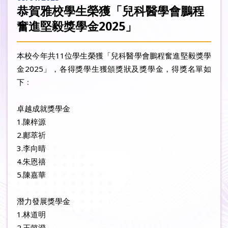
恭賀雅校學生榮獲「兒科醫學會鵬程
奮進堅毅獎學金2025」
本校今年共11位學生榮獲「兒科醫學會鵬程奮進堅毅獎學
金2025」，各得獎學生獲頒獎狀及獎學金，得獎名單如
下﹕
卓越成就獎學金
1.陳梓源
2.鄺萃祈
3.李向晴
4.朱恩禧
5.陳嘉華
潛力發展獎學金
1.林道明
2.王懿澄