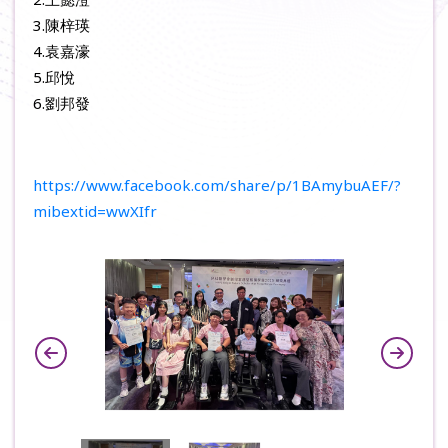
3.陳梓瑛
4.袁嘉濠
5.邱悅
6.劉邦發
https://www.facebook.com/share/p/1BAmybuAEF/?
mibextid=wwXIfr