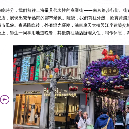
傍晚時分，我們前往上海最具代表性的商業街——南京路步行街。街
吃店，展現出繁華熱鬧的都市景象。隨後，我們前往外灘，欣賞黃浦
城市風貌。夜幕降臨後，外灘燈光璀璨，浦東摩天大樓與江岸建築交
晚上，師生一同享用地道晚餐，其後前往酒店辦理入住，稍作休息，