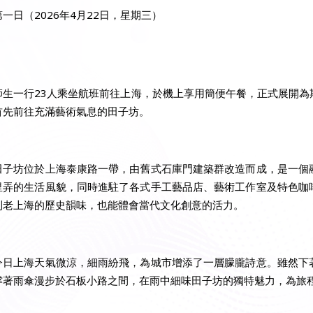
第一日（2026年4月22日，星期三）
師生一行23人乘坐航班前往上海，於機上享用簡便午餐，正式展開為
首先前往充滿藝術氣息的田子坊。
田子坊位於上海泰康路一帶，由舊式石庫門建築群改造而成，是一個
里弄的生活風貌，同時進駐了各式手工藝品店、藝術工作室及特色咖
到老上海的歷史韻味，也能體會當代文化創意的活力。
今日上海天氣微涼，細雨紛飛，為城市增添了一層朦朧詩意。雖然下
撐著雨傘漫步於石板小路之間，在雨中細味田子坊的獨特魅力，為旅