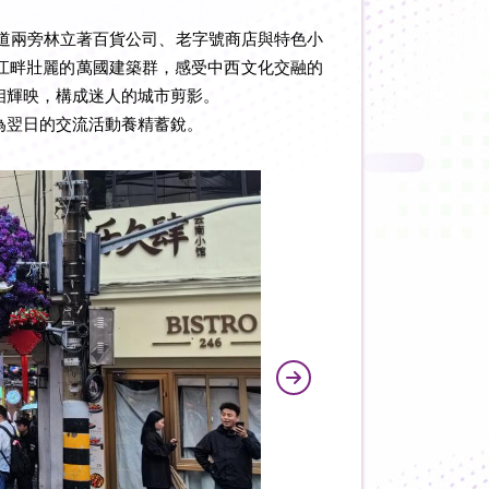
道兩旁林立著百貨公司、老字號商店與特色小
江畔壯麗的萬國建築群，感受中西文化交融的
相輝映，構成迷人的城市剪影。
為翌日的交流活動養精蓄銳。