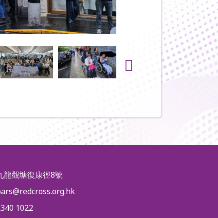
九龍觀塘復康徑8號
pars@redcross.org.hk
2340 1022