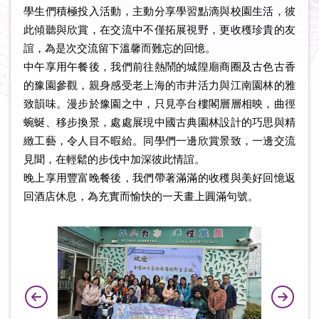
學生們積極投入活動，主動分享學習點滴與校園生活，彼
此傾聽與欣賞，在交流中不僅拓展視野，更收穫珍貴的友
誼，為是次交流留下溫馨而難忘的回憶。
中午享用午餐後，我們前往熱鬧的城隍廟商圈及古色古香
的豫園參觀，親身感受老上海的市井活力與江南園林的雅
致韻味。漫步於豫園之中，只見亭台樓閣層層相映，曲徑
蜿蜒、移步換景，處處展現中國古典園林設計的巧思與精
緻工藝，令人目不暇給。同學們一邊欣賞景致，一邊交流
見聞，在輕鬆的步伐中加深彼此情誼。
晚上享用豐富晚餐後，我們帶著滿滿的收穫與美好回憶返
回酒店休息，為充實而愉快的一天畫上圓滿句號。