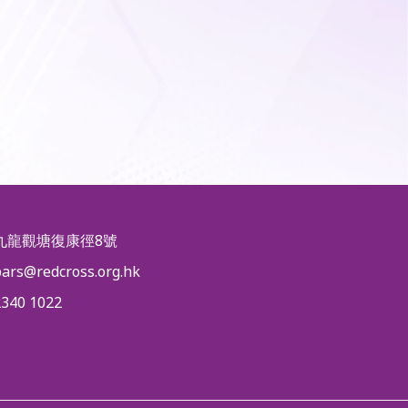
九龍觀塘復康徑8號
pars@redcross.org.hk
2340 1022