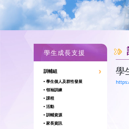
學生成長支援
學
訓輔組
https
• 學生個人及群性發展
• 領袖訓練
• 課程
• 活動
• 訓輔資源
• 家長資訊