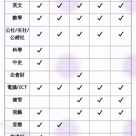
英文
數學
公社
/
生社
/
公經社
科學
中史
企會財
電腦
/ICT
健管
視藝
音樂