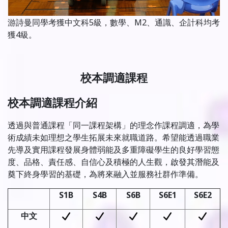
游詩曼同學考獲中文科5級，數學、M2、通識、企計科均考
獲4級。
校本調適課程
校本調適課程介紹
透過與普通課程「同一課程架構」的理念作課程調適，為學
術成績未如理想之學生拓展未來就職道路。希望能透過職業
先導及實用課程發展身體弱能及多重障礙學生的良好學習態
度、品格、責任感、自信心及積極的人生觀，啟發其潛能及
奠下終身學習的基礎，為將來融入並服務社群作準備。
S1B
S4B
S6B
S6E1
S6E2
中文