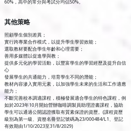
60%，高中的常分與考試分均佔50%。
其他策略
照顧學生個別差異；
實行跨專業合作模式，以提升學生學習效能；
選取教材要配合學生年齡和心理需要；
善用多媒體以促進學與教；
提供多元化的學習活動，以豐富學生的學習經歷及提升自信
心
發展學生的共通能力，培育學生不同的潛能；
教材內容滲入實用元素，以加強學生未來的生活和工作適應
能力；
不斷完善校本調適課程，積極發展適合學生的特色課程，例
如於2023年10月開始營辦咖啡調製員助理證書課程，協助
學生可以通過公開認證獲取有質素保證的資歷。(課程資歷
級別為第一級、資歷名冊登記號碼為23/000484/L1、登記
有效期由1/10/2023至31/8/2029)