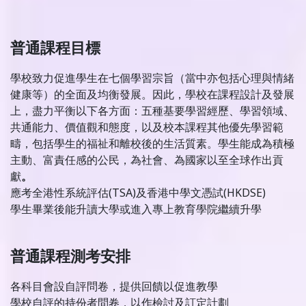
普通課程目標
學校致力促進學生在七個學習宗旨（當中亦包括心理與情緒
健康等）的全面及均衡發展。因此，學校在課程設計及發展
上，盡力平衡以下各方面：五種基要學習經歷、學習領域、
共通能力、價值觀和態度，以及校本課程其他優先學習範
疇，包括學生的福祉和離校後的生活質素。學生能成為積極
主動、富責任感的公民，為社會、為國家以至全球作出貢
獻
。
應考全港性系統評估(TSA)及香港中學文憑試(HKDSE)
學生畢業後能升讀大學或進入專上教育學院繼續升學
普通課程測考安排
各科目會設自評問卷，提供回饋以促進教學
學校自評的持份者問卷，以作檢討及訂定計劃