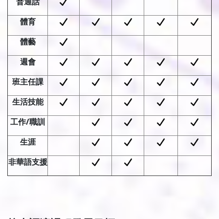
普通話
體育
體藝
週會
班主任課
生活技能
工作
/
職訓
生涯
非華語支援