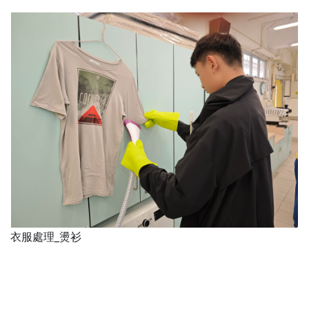
衣服處理_燙衫