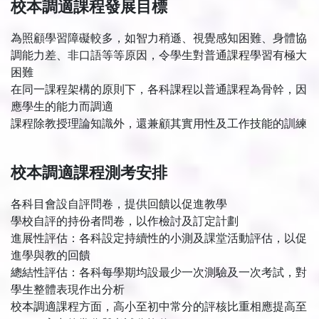
校本調適課程發展目標
為照顧學習障礙較多，如智力稍遜、視覺感知困難、身體協
調能力差、非口語等等原因，令學生對普通課程學習有極大
困難
在同一課程架構的原則下，各科課程以普通課程為骨幹，因
應學生的能力而調適
課程除教授理論知識外，還兼顧其實用性及工作技能的訓練
校本調適課程測考安排
各科目會設自評問卷，提供回饋以促進教學
學校自評的持份者問卷，以作檢討及訂定計劃
進展性評估：各科設定持續性的小測及課堂活動評估，以促
進學與教的回饋
總結性評估：各科每學期均設最少一次測驗及一次考試，對
學生整體表現作出分析
校本調適課程方面，高小至初中常分的評核比重相應提高至