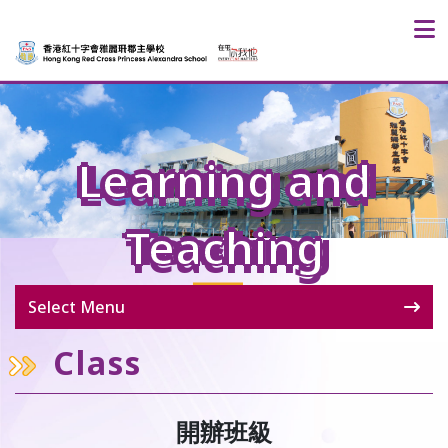
Learning and
Teaching
Select Menu
Class
開辦班級