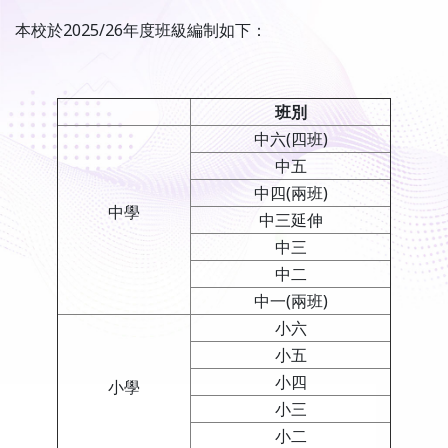
本校於2025/26年度班級編制如下：
班別
中六(四班)
中五
中四(兩班)
中學
中三延伸
中三
中二
中一(兩班)
小六
小五
小四
小學
小三
小二