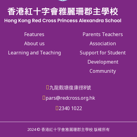
Features
Parents Teachers
About us
Association
Learning and Teaching
Support for Student
Development
Community
九龍觀塘復康徑8號
pars@redcross.org.hk
2340 1022
2024 © 香港紅十字會雅麗珊郡主學校 版權所有