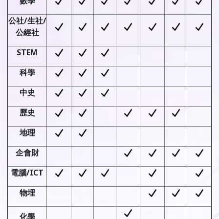
數學
公社
/
生社
/
公經社
STEM
科學
中史
歷史
地理
企會財
電腦
/ICT
物埋
化學