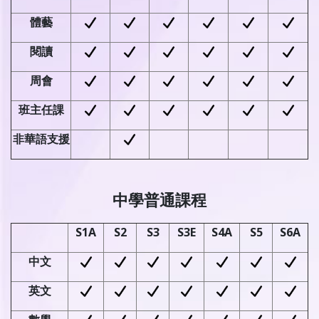
體藝
閱讀
周會
班主任課
非華語支援
中學普通課程
S1A
S2
S3
S3E
S4A
S5
S6A
中文
英文