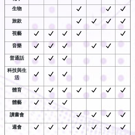
生物
旅款
視藝
音樂
普通話
科技與生
活
體育
體藝
讀書會
週會