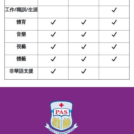
工作/
職訓/
生涯
體育
音樂
視藝
體藝
非華語支援