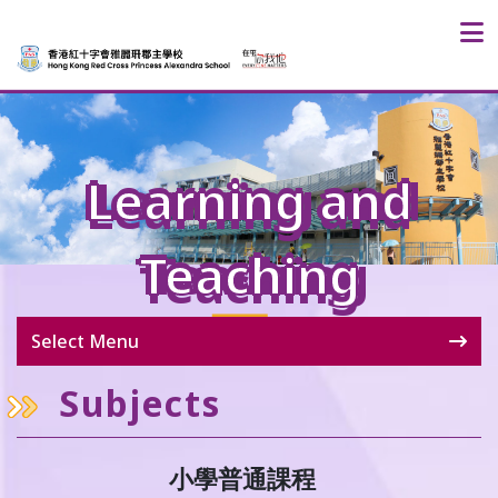
Learning and
Teaching
Select Menu
Subjects
小學普通課程