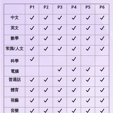
P1
P2
P3
P4
P5
P6
中文
英文
數學
常識/人文
科學
電腦
普通話
體育
視藝
音樂