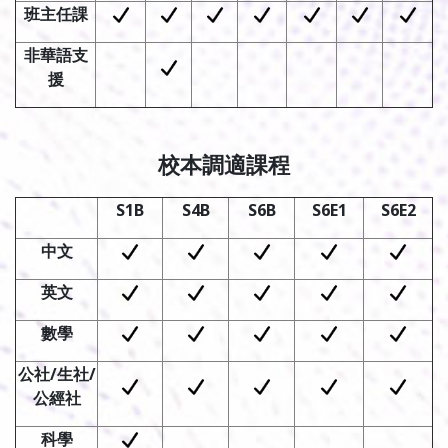
班主任課
非華語支
援
校本調適課程
S1B
S4B
S6B
S6E1
S6E2
中文
英文
數學
公社
/
生社
/
公經社
科學