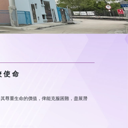
校 使 命
養其尊重生命的價值，俾能克服困難，盡展潛
。